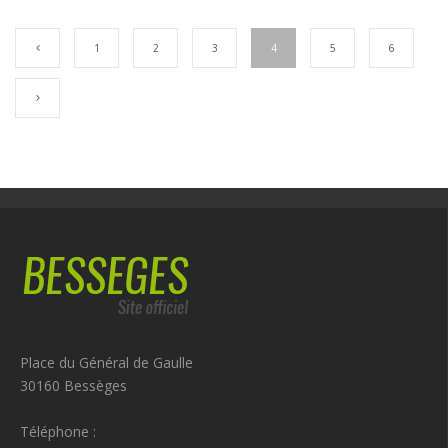
1
2
3
4
5
6
Place du Général de Gaulle
30160 Bessèges
Téléphone :